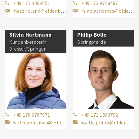
+49 171 4364651
+49 172 9748487
metz.roland@oldenburger-pferde.com
rhinow.thomas@oldenburger-pferde.com
Silvia Hartmann
Philip Bölle
Kundenberaterin
Springpferde
Dressur/Springen
+49 170 6767971
+49 171 1893792
hartmann.silvia@ oldenburger-pferde.com
boelle.philip@oldenburger-pferde.com