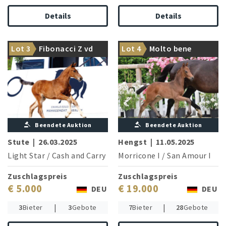
Details
Details
Der Onkel ist gekört und 1.55
Hengstanwärter aus
Lot 3
Fibonacci Z vd
Lot 4
Molto bene
m-erfolgreich
erstklassigem Dressurstamm
Maeseburg
Beendete Auktion
Beendete Auktion
Stute
|
26.03.2025
Hengst
|
11.05.2025
Light Star
/
Cash and Carry
Morricone I
/
San Amour I
Zuschlagspreis
Zuschlagspreis
€ 5.000
€ 19.000
DEU
DEU
|
|
3
Bieter
3
Gebote
7
Bieter
28
Gebote