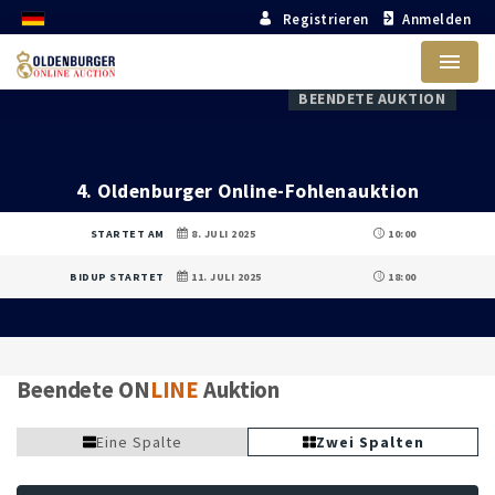
Registrieren
Anmelden
Menu
BEENDETE AUKTION
4. Oldenburger Online-Fohlenauktion
STARTET AM
8. JULI 2025
10:00
BIDUP STARTET
11. JULI 2025
18:00
Beendete ON
LINE
Auktion
Eine Spalte
Zwei Spalten