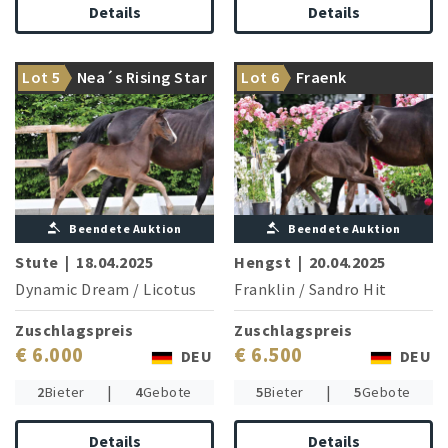
Details
Details
Bruder von
Onkel Don Daiquiri feiert
hocherfolgreichen
Lot 5
Nea´s Rising Star
Lot 6
Fraenk
Grand Prix-Siege
Dressurpferden
S
Beendete Auktion
Beendete Auktion
Stute
|
18.04.2025
Hengst
|
20.04.2025
Dynamic Dream
/
Licotus
Franklin
/
Sandro Hit
Zuschlagspreis
Zuschlagspreis
€ 6.000
€ 6.500
DEU
DEU
|
|
2
Bieter
4
Gebote
5
Bieter
5
Gebote
Details
Details