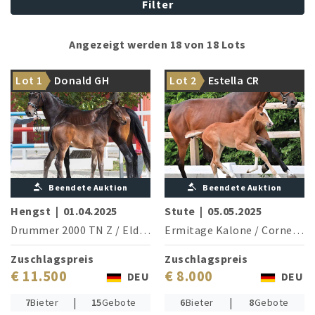
Filter
Angezeigt werden 18 von 18 Lots
Hengstanwärter der
Lot 1
Donald GH
Lot 2
Estella CR
besonderen Art!
1.60 m-Stars in Serie
Beendete Auktion
Beendete Auktion
Hengst
|
01.04.2025
Stute
|
05.05.2025
Drummer 2000 TN Z
/
Eldorado van de Zeshoek
Ermitage Kalone
/
Cornet de Semilly
Zuschlagspreis
Zuschlagspreis
€ 11.500
€ 8.000
DEU
DEU
|
|
7
Bieter
15
Gebote
6
Bieter
8
Gebote