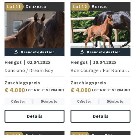
Glock’s Taminiau ist der
Lot 11
Delizioso
Lot 12
Boreas
Onkel
Painted Black lässt grüßen!
Beendete Auktion
Beendete Auktion
Hengst
|
02.04.2025
Hengst
|
10.04.2025
Danciano
/
Dream Boy
Bon Courage
/
For Romance I
Zuschlagspreis
Zuschlagspreis
€ 4.000
€ 4.000
LOT NICHT VERKAUFT
LOT NICHT VERKAUFT
|
|
0
Bieter
0
Gebote
0
Bieter
0
Gebote
Details
Details
Aus dem Stamm von
Championatshengst Dante