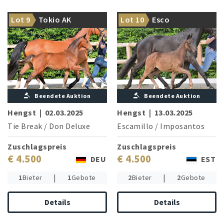
Eng verwandt mit Grand Prix-
Escamillo trifft auf den
Lot 9
Tokio AK
Lot 10
Esco
Star Daytona Platinum
berühmten Elfen-Stamm
Beendete Auktion
Beendete Auktion
Hengst
|
02.03.2025
Hengst
|
13.03.2025
Tie Break
/
Don Deluxe
Escamillo
/
Imposantos
Zuschlagspreis
Zuschlagspreis
€ 4.500
€ 4.500
DEU
EST
|
|
1
Bieter
1
Gebote
2
Bieter
2
Gebote
Details
Details