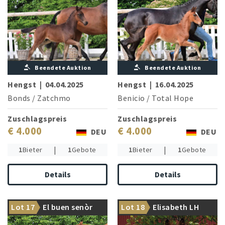
Beendete Auktion
Beendete Auktion
Hengst
|
04.04.2025
Hengst
|
16.04.2025
Bonds
/
Zatchmo
Benicio
/
Total Hope
Zuschlagspreis
Zuschlagspreis
€ 4.000
€ 4.000
DEU
DEU
|
|
1
Bieter
1
Gebote
1
Bieter
1
Gebote
Details
Details
Aus dem Stamm von Painted
Lot 17
El buen senòr
Lot 18
Elisabeth LH
Black und Next Pitch
Mit Escolar an die Spitze