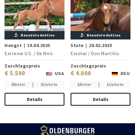
Beendete Auktion
Beendete Auktion
Hengst
|
19.04.2025
Stute
|
28.02.2025
Extreme U.S.
/
De Niro
Escolar
/
Don Martillo
Zuschlagspreis
Zuschlagspreis
€ 5.500
€ 4.000
USA
DEU
|
|
3
Bieter
3
Gebote
1
Bieter
1
Gebote
Details
Details