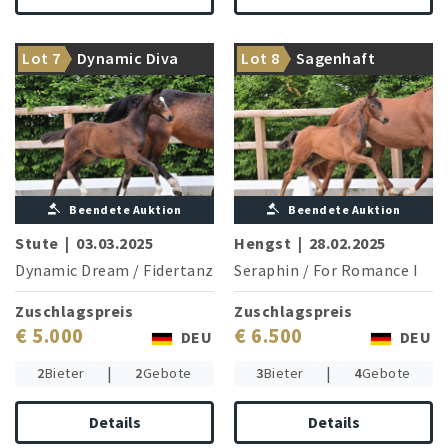
Aus der Schatztruhe von
Aus dem Premierenjahrgang
Lot 7
Dynamic Diva
Lot 8
Sagenhaft
Dynamic Dream
von Seraphin
Beendete Auktion
Beendete Auktion
Stute
|
03.03.2025
Hengst
|
28.02.2025
Dynamic Dream
/
Fidertanz
Seraphin
/
For Romance I
Zuschlagspreis
Zuschlagspreis
€ 5.000
€ 6.500
DEU
DEU
|
|
2
Bieter
2
Gebote
3
Bieter
4
Gebote
Details
Details