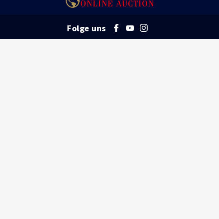
Letzten Gebote
Höchstgebote
Folge uns
Filter nach Auktionen
RECHTLICHES
Alle Auktionen
Allgemeine Nutzungsbedingungen
Datenschutzbestimmungen
Impressum
HILFE
FAQ
So wird geboten
KONTAKT
Kontakt