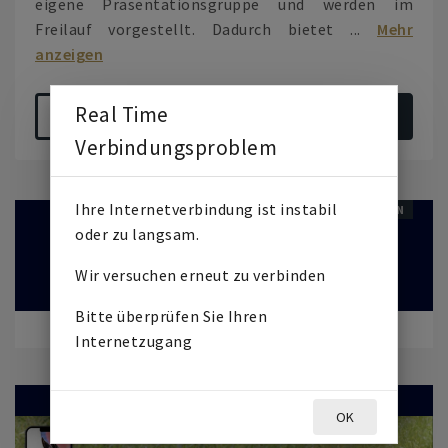
eigene Präsentationsgruppe und werden im
Freilauf vorgestellt. Dadurch bietet ...
Mehr
anzeigen
Real Time
LETZTE MELDUNGEN
Zum Auktionslot
Verbindungsproblem
Ihre Internetverbindung ist instabil
BEENDETE AUKTION
oder zu langsam.
Wir versuchen erneut zu verbinden
Bitte überprüfen Sie Ihren
STARTET AM
22. MAI 2026
10:00
Internetzugang
BIDUP STARTET
29. MAI 2026
18:00
OK