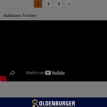
(current)
Next
1
2
3
»
Auktions Trailer