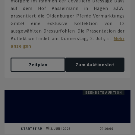
morgen: Im Rahmen der Covalliero Dressage Days
auf dem Hof Kasselmann in Hagen a.T.W.
präsentiert die Oldenburger Pferde Vermarktungs
GmbH eine exklusive Kollektion von 12
ausgewählten Dressurfohlen. Die Präsentation der
Kollektion findet am Donnerstag, 2. Juli, i...
Mehr
anzeigen
Zeitplan
Zum Auktionslot
BEENDETE AUKTION
STARTET AM
3. JUNI 2026
10:00